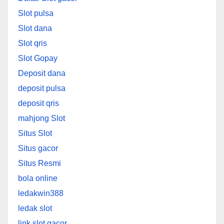
Slot pulsa
Slot dana
Slot qris
Slot Gopay
Deposit dana
deposit pulsa
deposit qris
mahjong Slot
Situs Slot
Situs gacor
Situs Resmi
bola online
ledakwin388
ledak slot
link slot gacor