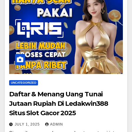
UNCATEGORIZED
Daftar & Menang Uang Tunai
Jutaan Rupiah Di Ledakwin388
Situs Slot Gacor 2025
JULY 1, 2025
ADMIN