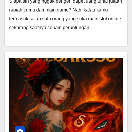
Siapa sih yang nggak pengen dapet uang tunai jutaan
rupiah cuma dari main game? Nah, kalau kamu
termasuk salah satu orang yang suka main slot online,
sekarang saatnya cobain peruntungan…