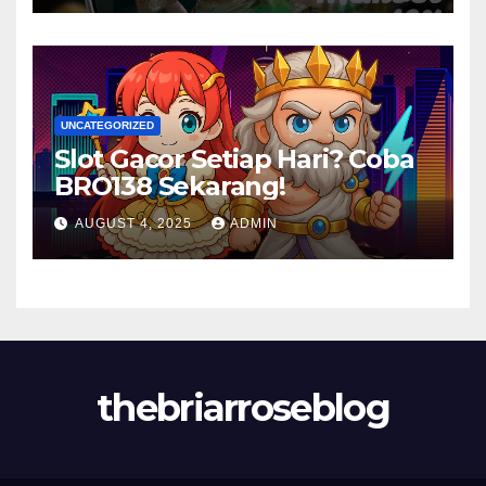
UNCATEGORIZED
Slot Gacor Setiap Hari? Coba
BRO138 Sekarang!
AUGUST 4, 2025
ADMIN
thebriarroseblog