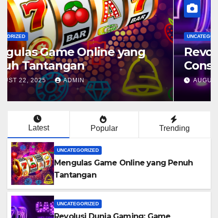
UNCATEGORIZED
Mengulas Game Online yang
Penuh Tantangan
AUGUST 22, 2025
ADMIN
Latest
Popular
Trending
UNCATEGORIZED
Mengulas Game Online yang Penuh
Tantangan
UNCATEGORIZED
Revolusi Dunia Gaming: Game