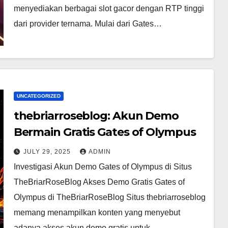
menyediakan berbagai slot gacor dengan RTP tinggi
dari provider ternama. Mulai dari Gates…
UNCATEGORIZED
thebriarroseblog: Akun Demo
Bermain Gratis Gates of Olympus
JULY 29, 2025
ADMIN
Investigasi Akun Demo Gates of Olympus di Situs
TheBriarRoseBlog Akses Demo Gratis Gates of
Olympus di TheBriarRoseBlog Situs thebriarroseblog
memang menampilkan konten yang menyebut
adanya akses akun demo gratis untuk…