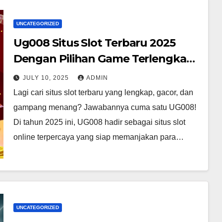
UNCATEGORIZED
Ug008 Situs Slot Terbaru 2025
Dengan Pilihan Game Terlengkap
Hari Ini
JULY 10, 2025
ADMIN
Lagi cari situs slot terbaru yang lengkap, gacor, dan
gampang menang? Jawabannya cuma satu UG008!
Di tahun 2025 ini, UG008 hadir sebagai situs slot
online terpercaya yang siap memanjakan para…
UNCATEGORIZED