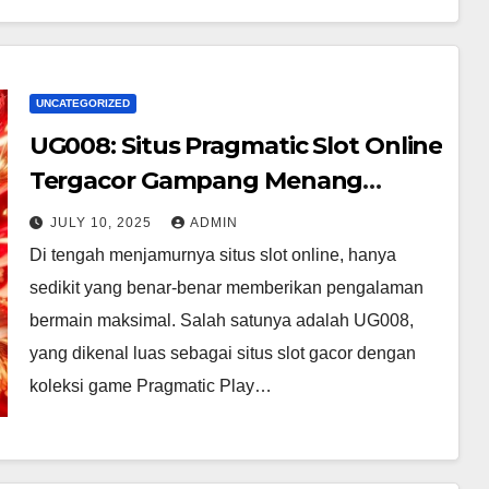
UNCATEGORIZED
UG008: Situs Pragmatic Slot Online
Tergacor Gampang Menang
Setiap Hari
JULY 10, 2025
ADMIN
Di tengah menjamurnya situs slot online, hanya
sedikit yang benar-benar memberikan pengalaman
bermain maksimal. Salah satunya adalah UG008,
yang dikenal luas sebagai situs slot gacor dengan
koleksi game Pragmatic Play…