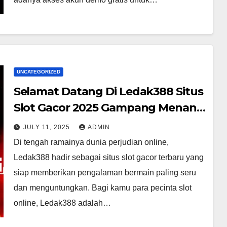
UNCATEGORIZED
Selamat Datang Di Ledak388 Situs
Slot Gacor 2025 Gampang Menang
Maxwin
JULY 11, 2025
ADMIN
Di tengah ramainya dunia perjudian online,
Ledak388 hadir sebagai situs slot gacor terbaru yang
siap memberikan pengalaman bermain paling seru
dan menguntungkan. Bagi kamu para pecinta slot
online, Ledak388 adalah…