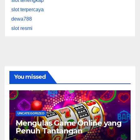
slot terlengkap
slot terpercaya
dewa788
slot resmi
You missed
UNCATEGORIZED
Mengulas Game Online yang
Penuh Tantangan