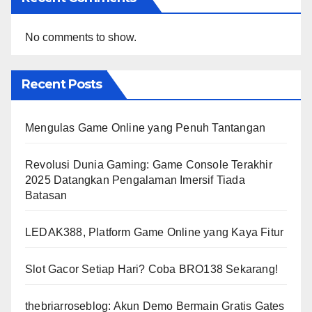
No comments to show.
Recent Posts
Mengulas Game Online yang Penuh Tantangan
Revolusi Dunia Gaming: Game Console Terakhir
2025 Datangkan Pengalaman Imersif Tiada
Batasan
LEDAK388, Platform Game Online yang Kaya Fitur
Slot Gacor Setiap Hari? Coba BRO138 Sekarang!
thebriarroseblog: Akun Demo Bermain Gratis Gates