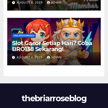
AUGUST 4, 2025
ADMIN
UNCATEGORIZED
Slot Gacor Setiap Hari? Coba
BRO138 Sekarang!
AUGUST 4, 2025
ADMIN
thebriarroseblog