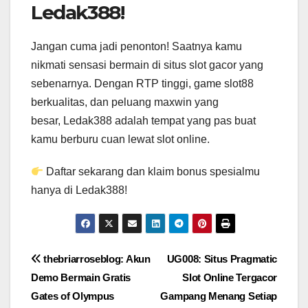
Ledak388!
Jangan cuma jadi penonton! Saatnya kamu
nikmati sensasi bermain di situs slot gacor yang
sebenarnya. Dengan RTP tinggi, game slot88
berkualitas, dan peluang maxwin yang
besar, Ledak388 adalah tempat yang pas buat
kamu berburu cuan lewat slot online.
Daftar sekarang dan klaim bonus spesialmu
hanya di Ledak388!
Post
thebriarroseblog: Akun
UG008: Situs Pragmatic
Demo Bermain Gratis
Slot Online Tergacor
navigation
Gates of Olympus
Gampang Menang Setiap