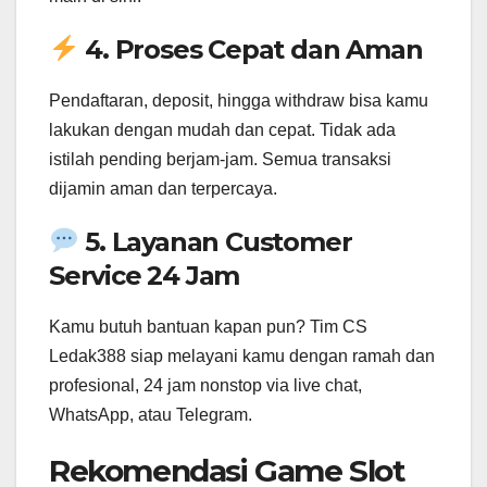
4. Proses Cepat dan Aman
Pendaftaran, deposit, hingga withdraw bisa kamu
lakukan dengan mudah dan cepat. Tidak ada
istilah pending berjam-jam. Semua transaksi
dijamin aman dan terpercaya.
5. Layanan Customer
Service 24 Jam
Kamu butuh bantuan kapan pun? Tim CS
Ledak388 siap melayani kamu dengan ramah dan
profesional, 24 jam nonstop via live chat,
WhatsApp, atau Telegram.
Rekomendasi Game Slot