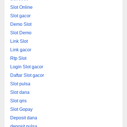
Slot Online
Slot gacor
Demo Slot
Slot Demo
Link Slot
Link gacor
Rtp Slot
Login Slot gacor
Daftar Slot gacor
Slot pulsa
Slot dana
Slot qris
Slot Gopay
Deposit dana
deposit pulsa