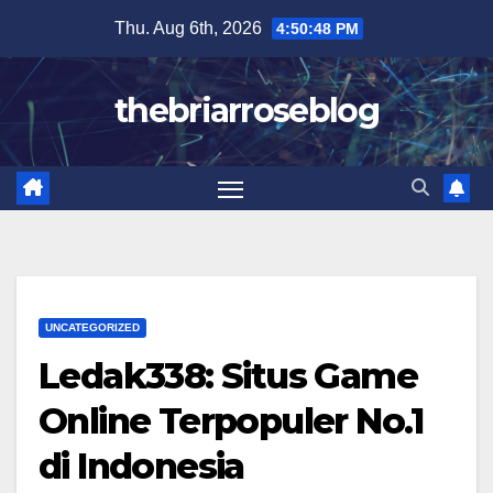
Skip
Thu. Aug 6th, 2026
4:50:49 PM
to
content
thebriarroseblog
UNCATEGORIZED
Ledak338: Situs Game
Online Terpopuler No.1
di Indonesia