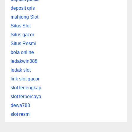
deposit qris
mahjong Slot
Situs Slot
Situs gacor
Situs Resmi
bola online
ledakwin388
ledak slot
link slot gacor
slot terlengkap
slot terpercaya
dewa788
slot resmi