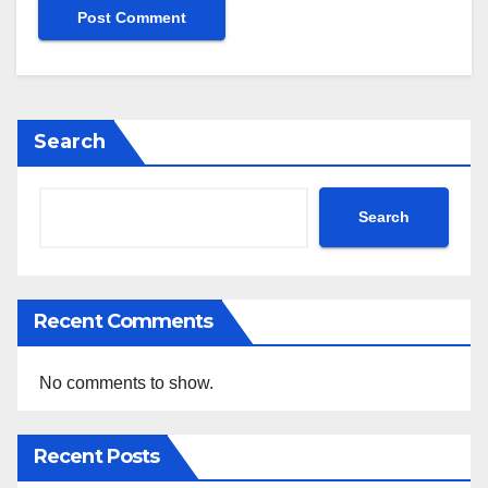
Search
Search
Recent Comments
No comments to show.
Recent Posts