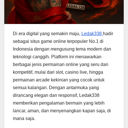
Di era digital yang semakin maju,
Ledak338
hadir
sebagai situs game online terpopuler No.1 di
Indonesia dengan mengusung tema modern dan
teknologi canggih. Platform ini menawarkan
berbagai jenis permainan online yang seru dan
kompetitif, mulai dari slot, casino live, hingga
permainan arcade kekinian yang cocok untuk
semua kalangan. Dengan antarmuka yang
dirancang elegan dan responsif, Ledak338
memberikan pengalaman bermain yang lebih
lancar, aman, dan menyenangkan kapan saja, di
mana saja.