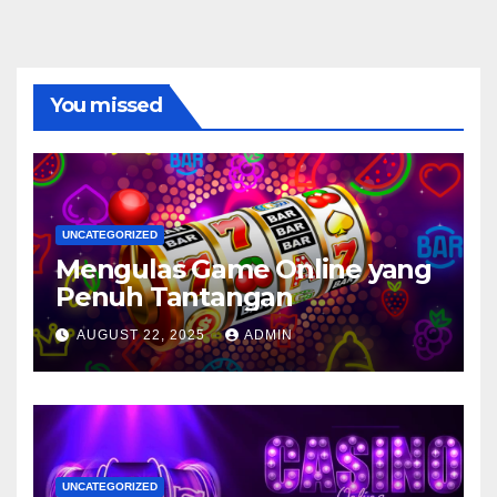
You missed
UNCATEGORIZED
Mengulas Game Online yang
Penuh Tantangan
AUGUST 22, 2025
ADMIN
UNCATEGORIZED