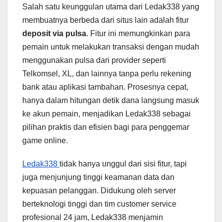
Salah satu keunggulan utama dari Ledak338 yang
membuatnya berbeda dari situs lain adalah fitur
deposit via pulsa
. Fitur ini memungkinkan para
pemain untuk melakukan transaksi dengan mudah
menggunakan pulsa dari provider seperti
Telkomsel, XL, dan lainnya tanpa perlu rekening
bank atau aplikasi tambahan. Prosesnya cepat,
hanya dalam hitungan detik dana langsung masuk
ke akun pemain, menjadikan Ledak338 sebagai
pilihan praktis dan efisien bagi para penggemar
game online.
Ledak338
tidak hanya unggul dari sisi fitur, tapi
juga menjunjung tinggi keamanan data dan
kepuasan pelanggan. Didukung oleh server
berteknologi tinggi dan tim customer service
profesional 24 jam, Ledak338 menjamin