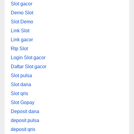
Slot gacor
Demo Slot
Slot Demo
Link Slot
Link gacor
Rtp Slot
Login Slot gacor
Daftar Slot gacor
Slot pulsa
Slot dana
Slot qris
Slot Gopay
Deposit dana
deposit pulsa
deposit qris