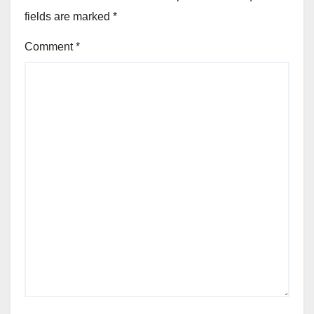
fields are marked
*
Comment
*