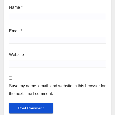
Name
*
Email
*
Website
Save my name, email, and website in this browser for
the next time I comment.