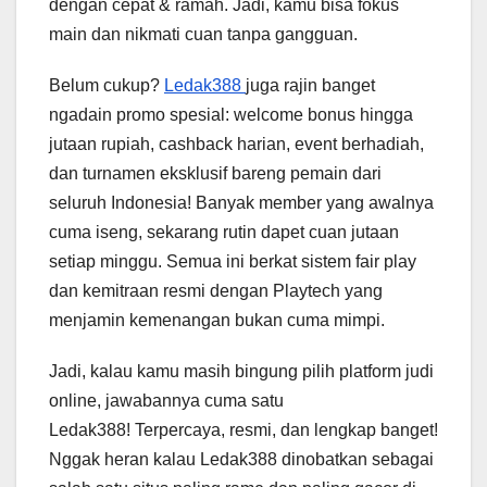
dengan cepat & ramah. Jadi, kamu bisa fokus
main dan nikmati cuan tanpa gangguan.
Belum cukup?
Ledak388
juga rajin banget
ngadain promo spesial: welcome bonus hingga
jutaan rupiah, cashback harian, event berhadiah,
dan turnamen eksklusif bareng pemain dari
seluruh Indonesia! Banyak member yang awalnya
cuma iseng, sekarang rutin dapet cuan jutaan
setiap minggu. Semua ini berkat sistem fair play
dan kemitraan resmi dengan Playtech yang
menjamin kemenangan bukan cuma mimpi.
Jadi, kalau kamu masih bingung pilih platform judi
online, jawabannya cuma satu
Ledak388! Terpercaya, resmi, dan lengkap banget!
Nggak heran kalau Ledak388 dinobatkan sebagai