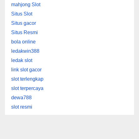
mahjong Slot
Situs Slot
Situs gacor
Situs Resmi
bola online
ledakwin388
ledak slot
link slot gacor
slot terlengkap
slot terpercaya
dewa788
slot resmi